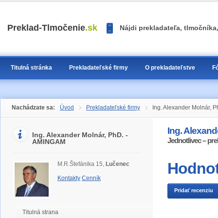
<<
Preklad-Tlmočenie
.sk
Nájdi prekladateľa, tlmočník
>>
1
2
3
Titulná stránka
Prekladateľské firmy
O prekladateľstve
F
Nachádzate sa:
Úvod
Prekladateľské firmy
Ing. Alexander Molnár, 
Ing. Alexan
Ing. Alexander Molnár, PhD. -
Jednotlivec – pre
AMINGAM
Hodnot
M.R.Štefánika 15,
Lučenec
Kontakty
Cenník
Pridať recenziu
Titulná strana